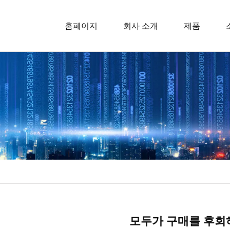
홈페이지
회사 소개
제품
혼다 가스
혼다 밸브
변속기 잠
혼다 헤드
스킷
Honda 
개스킷
모두가 구매를 후회하