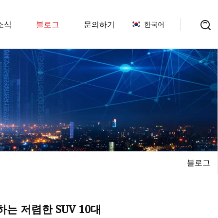
소식
블로그
문의하기
한국어
켓
 커버 개스킷
금 개스킷
 실린더 솔레노이드 밸브 개
VTEC 솔레노이드 스풀 밸브
블로그
는 저렴한 SUV 10대